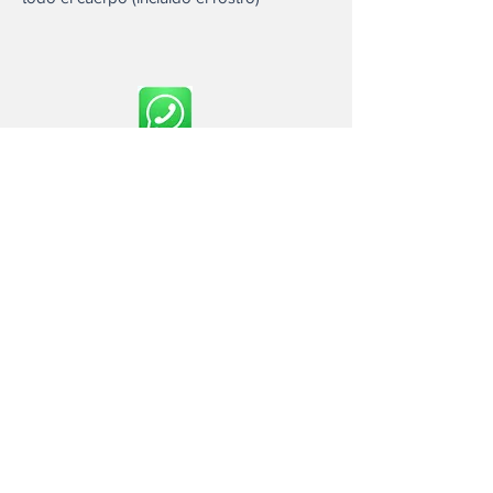
contacto@huertasanjose.mx
Huerta San Jose