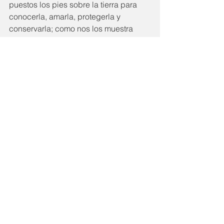
puestos los pies sobre la tierra para 
conocerla, amarla, protegerla y 
conservarla; como nos los muestra 
toda la gente que amorosamente 
labora día a día en ese pequeño 
paraíso de suelo que es, 
Huerta San 
José.